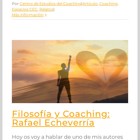
Por
Centro de Estudios del Coaching
|
Artículo
,
Coaching
,
Espacios CEC
,
Relatos
|
Más información
Filosofía y Coaching:
Rafael Echeverría
Hoy os voy a hablar de uno de mis autores