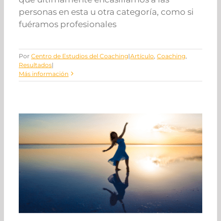
personas en esta u otra categoría, como si
fuéramos profesionales
Por
Centro de Estudios del Coaching
|
Artículo
,
Coaching
,
Resultados
|
Más información