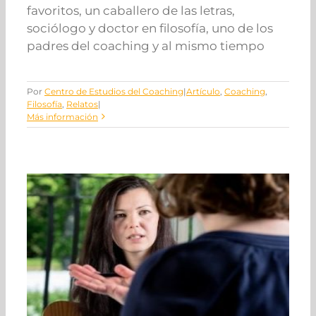
favoritos, un caballero de las letras,
sociólogo y doctor en filosofía, uno de los
padres del coaching y al mismo tiempo
Por
Centro de Estudios del Coaching
|
Artículo
,
Coaching
,
Filosofía
,
Relatos
|
Más información