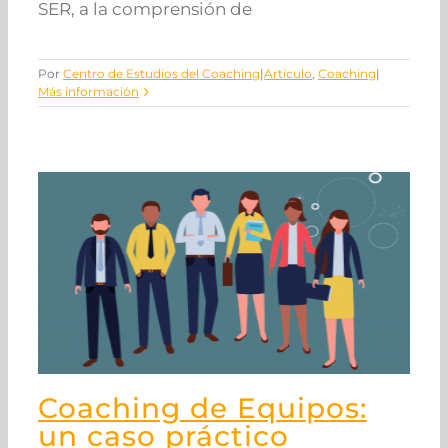
SER, a la comprensión de
Por
Centro de Estudios del Coaching
|
Artículo
,
Coaching
|
Más información
Coaching de Equipos:
un caso práctico