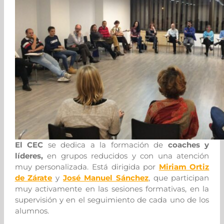
El CEC
se dedica a la formación de
coaches y
líderes,
en grupos reducidos y con una atención
muy personalizada. Está dirigida por
Miriam Ortiz
de Zárate
y
José Manuel Sánchez
, que participan
muy activamente en las sesiones formativas, en la
supervisión y en el seguimiento de cada uno de los
alumnos.