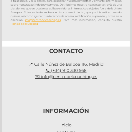
a tu solicitud, y si lo deseas, para gestionar nuestra newsletter y enviarte información
sobre nuestras actividades y servicios. Distribuimos nuestra newsletter a través de una
plataforma que en ocasiones utiliza servidores informáticos alojados fuera de la Unión
Europea. El tratamiento se basa en tu consentimiento, que podrás retirar cuando
quieras, así como ejercer tus derechos de acceso, rectificación, supresión y otros en la
dirección
info@centrodelcoaching.es
. Para más información, consulta nuestra
Política de privacidad
CONTACTO
📍 Calle Núñez de Balboa 116, Madrid
📞 (+34) 910 330 568
✉️ info@centrodelcoaching.es
INFORMACIÓN
Inicio