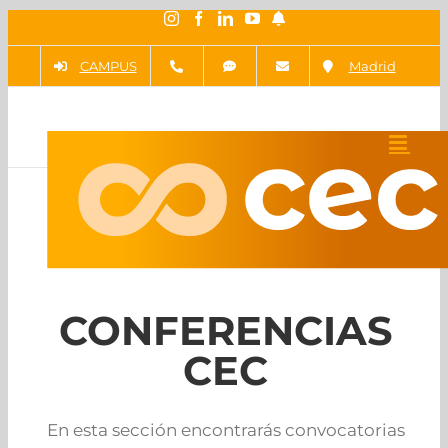
Saltar
Instagram
Facebook
LinkedIn
YouTube
Newsletter
al
CAMPUS
Madrid
contenido
CONFERENCIAS
CEC
En esta sección encontrarás convocatorias