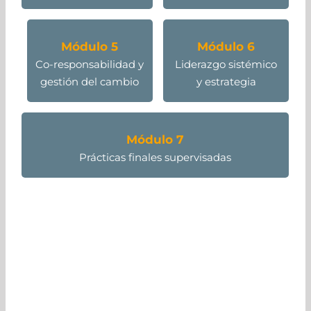
Módulo 5
Módulo 6
Co-responsabilidad y
Liderazgo sistémico
gestión del cambio
y estrategia
Módulo 7
Prácticas finales supervisadas