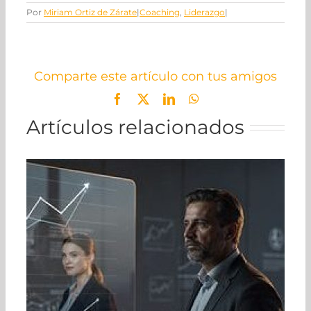
Por
Miriam Ortiz de Zárate
|
Coaching
,
Liderazgo
|
Comparte este artículo con tus amigos
Facebook
X
LinkedIn
WhatsApp
Artículos relacionados