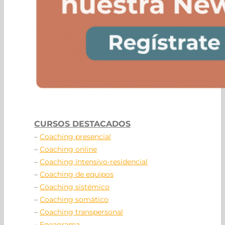
CURSOS DESTACADOS
–
Coaching presencial
–
Coaching online
–
Coaching intensivo-residencial
–
Coaching de equipos
–
Coaching sistémico
–
Coaching somático
–
Coaching transpersonal
–
Eneagrama