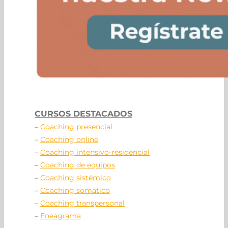
CURSOS DESTACADOS
–
Coaching presencial
–
Coaching online
–
Coaching intensivo-residencial
–
Coaching de equipos
–
Coaching sistémico
–
Coaching somático
–
Coaching transpersonal
–
Eneagrama