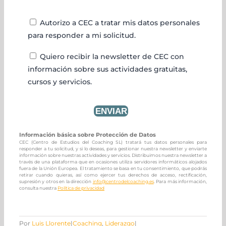
Autorizo a CEC a tratar mis datos personales
para responder a mi solicitud.
Quiero recibir la newsletter de CEC con
información sobre sus actividades gratuitas,
cursos y servicios.
Información básica sobre Protección de Datos
CEC (Centro de Estudios del Coaching SL) tratará tus datos personales para
responder a tu solicitud, y si lo deseas, para gestionar nuestra newsletter y enviarte
información sobre nuestras actividades y servicios. Distribuimos nuestra newsletter a
través de una plataforma que en ocasiones utiliza servidores informáticos alojados
fuera de la Unión Europea. El tratamiento se basa en tu consentimiento, que podrás
retirar cuando quieras, así como ejercer tus derechos de acceso, rectificación,
supresión y otros en la dirección
info@centrodelcoaching.es
. Para más información,
consulta nuestra
Política de privacidad
Por
Luis Llorente
|
Coaching
,
Liderazgo
|