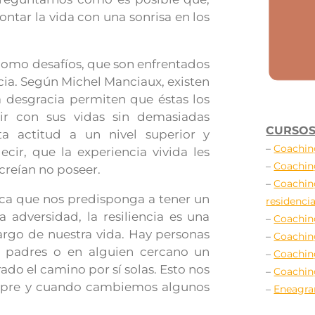
ntar la vida con una sonrisa en los
 como desafíos, que son enfrentados
ncia. Según Michel Manciaux, existen
 desgracia permiten que éstas los
ir con sus vidas sin demasiadas
CURSOS
sta actitud a un nivel superior y
–
Coachin
cir, que la experiencia vivida les
–
Coachin
 creían no poseer.
–
Coachin
ca que nos predisponga a tener un
residencia
 adversidad, la resiliencia es una
–
Coachin
argo de nuestra vida. Hay personas
–
Coachin
s padres o en alguien cercano un
–
Coachin
do el camino por sí solas. Esto nos
–
Coachin
iempre y cuando cambiemos algunos
–
Eneagr