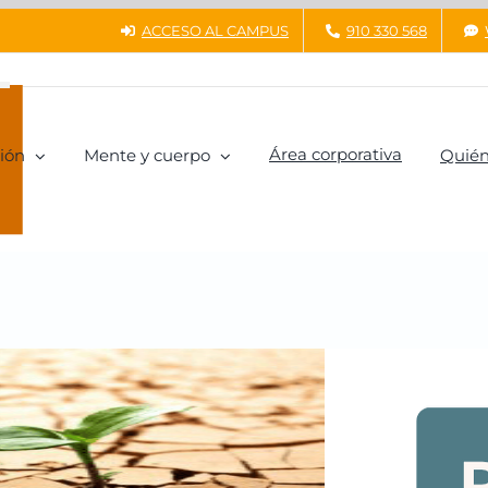
ACCESO AL CAMPUS
910 330 568
Área corporativa
ión
Mente y cuerpo
Quién