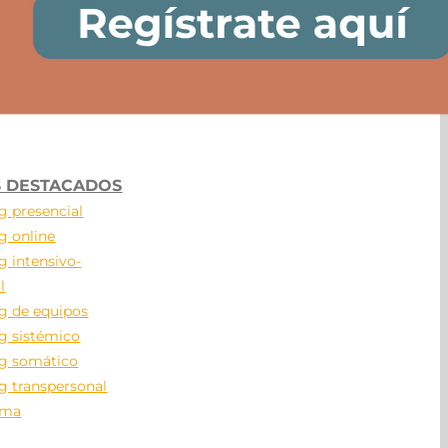
 DESTACADOS
g presencial
g online
g intensivo-
l
g de equipos
g sistémico
g somático
g transpersonal
ama