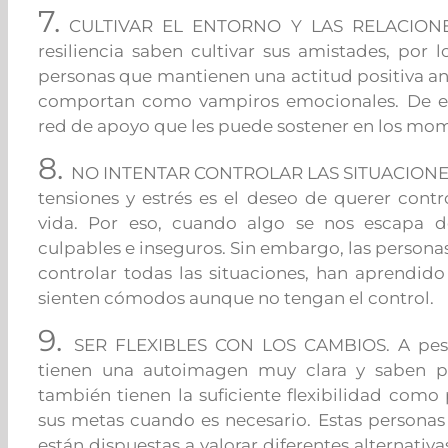
7.
CULTIVAR EL ENTORNO Y LAS RELACIONES.
resiliencia saben cultivar sus amistades, por
personas que mantienen una actitud positiva ante
comportan como vampiros emocionales. De est
red de apoyo que les puede sostener en los mom
8.
NO INTENTAR CONTROLAR LAS SITUACIONES. U
tensiones y estrés es el deseo de querer contr
vida. Por eso, cuando algo se nos escapa d
culpables e inseguros. Sin embargo, las personas
controlar todas las situaciones, han aprendido
sienten cómodos aunque no tengan el control.
9.
SER FLEXIBLES CON LOS CAMBIOS. A pesar
tienen una autoimagen muy clara y saben pe
también tienen la suficiente flexibilidad como
sus metas cuando es necesario. Estas personas
están dispuestas a valorar diferentes alternativa