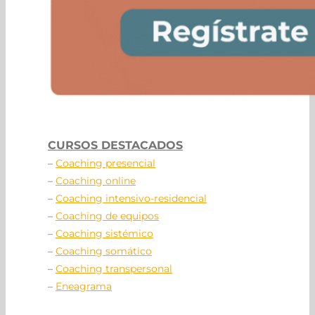
CURSOS DESTACADOS
–
Coaching presencial
–
Coaching online
–
Coaching intensivo-residencial
–
Coaching de equipos
–
Coaching sistémico
–
Coaching somático
–
Coaching transpersonal
–
Eneagrama