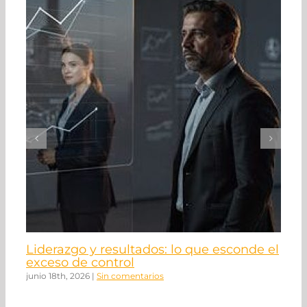
Liderazgo y resultados: lo que esconde el
N
exceso de control
ma
junio 18th, 2026
|
Sin comentarios