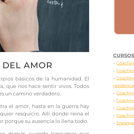
CURSOS
 DEL AMOR
–
Coachin
–
Coachin
–
Coachin
cipios básicos de la humanidad. El
residencia
, que nos hace sentir vivos. Todos
–
Coachin
es un camino verdadero.
–
Coachin
tra el amor, hasta en la guerra hay
–
Coachin
ier resquicio. Allí donde reina el
–
Coachin
or porque su ausencia lo llena todo.
–
Eneagr
los demás, cuando tengamos que