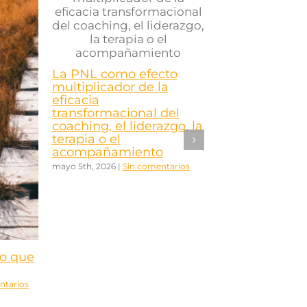
La PNL como efecto
multiplicador de la
eficacia
transformacional del
coaching, el liderazgo, la
terapia o el
acompañamiento
mayo 5th, 2026
|
Sin comentarios
lo que
¿Conoces el p
Confianza Mora
equipos?
ntarios
abril 20th, 2026
|
Sin 