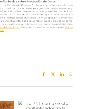
ación básica sobre Protección de Datos
ro de Estudios del Coaching SL) tratará tus datos personales para
 a tu solicitud, y si lo deseas, para gestionar nuestra newsletter y
 información sobre nuestras actividades y servicios. Distribuimos
newsletter a través de una plataforma que en ocasiones utiliza
s informáticos alojados fuera de la Unión Europea. El tratamiento se
tu consentimiento, que podrás retirar cuando quieras, así como
us derechos de acceso, rectificación, supresión y otros en la dirección
trodelcoaching.es
. Para más información, consulta nuestra
Política
idad
Facebook
X
LinkedIn
WhatsApp