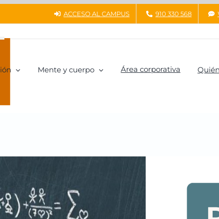
ACCESO AL CAMPUS
910 330 568
Área corporativa
ión
Mente y cuerpo
Quién