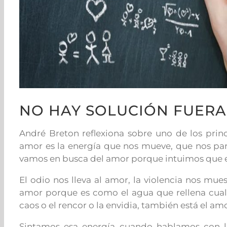
NO HAY SOLUCIÓN FUERA
André Breton reflexiona sobre uno de los prin
amor es la energía que nos mueve, que nos para
vamos en busca del amor porque intuimos que 
El odio nos lleva al amor, la violencia nos mues
amor porque es como el agua que rellena cualqu
caos o el rencor o la envidia, también está el am
Sintamos esa energía cuando hablamos con 