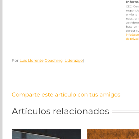
Inform
CEC (Cent
responder
enviarte
nuestra 
servidore
basa en 
ejercer t
info@cen
de privac
Por
Luis Llorente
|
Coaching
,
Liderazgo
|
Comparte este artículo con tus amigos
Artículos relacionados