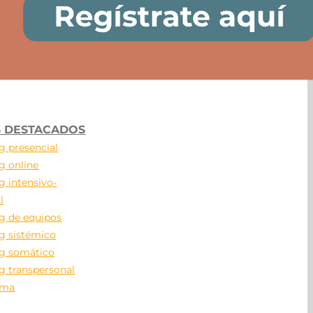
 DESTACADOS
g presencial
g online
g intensivo-
l
g de equipos
g sistémico
g somático
g transpersonal
ama