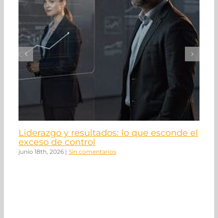
Liderazgo y resultados: lo que esconde el
N
exceso de control
ma
junio 18th, 2026
|
Sin comentarios