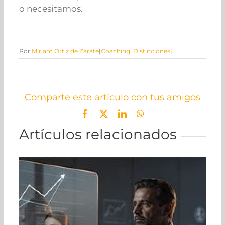
o necesitamos.
Por
Miriam Ortiz de Zárate
|
Coaching
,
Distinciones
|
Comparte este artículo con tus amigos
Facebook
X
LinkedIn
WhatsApp
Artículos relacionados