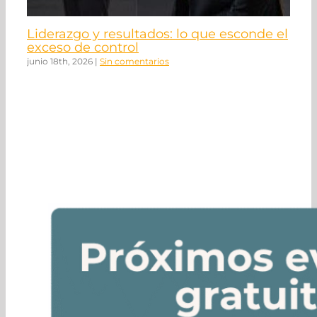
Liderazgo y resultados: lo que esconde el
N
exceso de control
ma
junio 18th, 2026
|
Sin comentarios