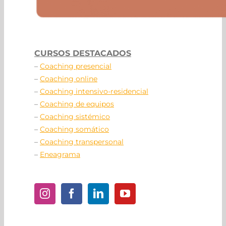
CURSOS DESTACADOS
–
Coaching presencial
–
Coaching online
–
Coaching intensivo-residencial
–
Coaching de equipos
–
Coaching sistémico
–
Coaching somático
–
Coaching transpersonal
–
Eneagrama