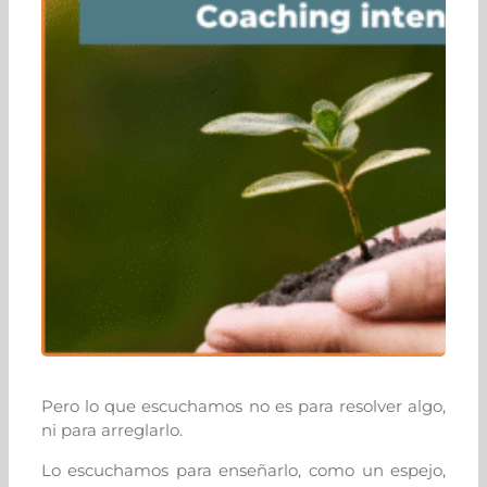
Pero lo que escuchamos no es para resolver algo,
ni para arreglarlo.
Lo escuchamos para enseñarlo, como un espejo,