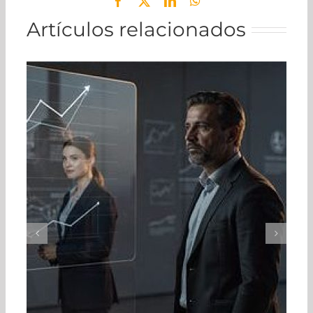
Facebook
X
LinkedIn
WhatsApp
Artículos relacionados