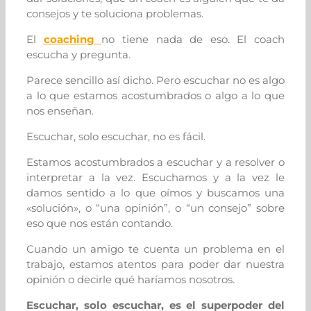
consejos y te soluciona problemas.
El
coaching
no tiene nada de eso. El coach
escucha y pregunta.
Parece sencillo así dicho. Pero escuchar no es algo
a lo que estamos acostumbrados o algo a lo que
nos enseñan.
Escuchar, solo escuchar, no es fácil.
Estamos acostumbrados a escuchar y a resolver o
interpretar a la vez. Escuchamos y a la vez le
damos sentido a lo que oímos y buscamos una
«solución», o “una opinión”, o “un consejo” sobre
eso que nos están contando.
Cuando un amigo te cuenta un problema en el
trabajo, estamos atentos para poder dar nuestra
opinión o decirle qué haríamos nosotros.
Escuchar, solo escuchar, es el superpoder del