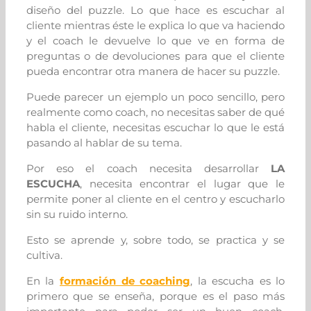
diseño del puzzle. Lo que hace es escuchar al
cliente mientras éste le explica lo que va haciendo
y el coach le devuelve lo que ve en forma de
preguntas o de devoluciones para que el cliente
pueda encontrar otra manera de hacer su puzzle.
Puede parecer un ejemplo un poco sencillo, pero
realmente como coach, no necesitas saber de qué
habla el cliente, necesitas escuchar lo que le está
pasando al hablar de su tema.
Por eso el coach necesita desarrollar
LA
ESCUCHA
, necesita encontrar el lugar que le
permite poner al cliente en el centro y escucharlo
sin su ruido interno.
Esto se aprende y, sobre todo, se practica y se
cultiva.
En la
formación de coaching
, la escucha es lo
primero que se enseña, porque es el paso más