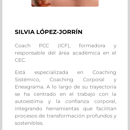
SILVIA LÓPEZ-JORRÍN
Coach PCC (ICF), formadora y
responsable del área académica en el
CEC.
Está especializada en Coaching
Sistémico, Coaching Corporal y
Eneagrama. A lo largo de su trayectoria
se ha centrado en el trabajo con la
autoestima y la confianza corporal,
integrando herramientas que facilitan
procesos de transformación profundos y
sostenibles.