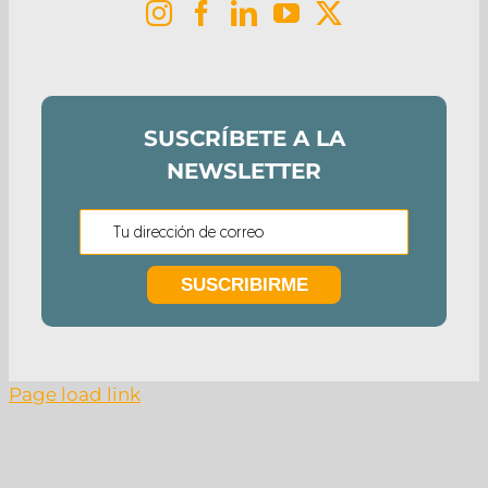
SUSCRÍBETE A LA
NEWSLETTER
Page load link