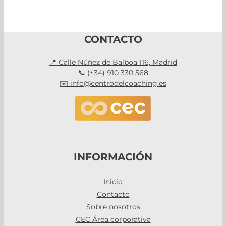
CONTACTO
📍 Calle Núñez de Balboa 116, Madrid
📞 (+34) 910 330 568
✉️ info@centrodelcoaching.es
INFORMACIÓN
Inicio
Contacto
Sobre nosotros
CEC Área corporativa