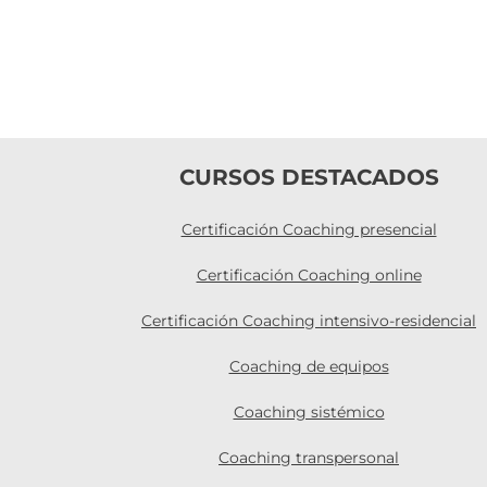
¿Conoces el p
Confianza Mora
equipos?
abril 20th, 2026
|
Sin 
CURSOS DESTACADOS
Certificación Coaching presencial
Certificación Coaching online
Certificación Coaching intensivo-residencial
Coaching de equipos
Coaching sistémico
Coaching transpersonal