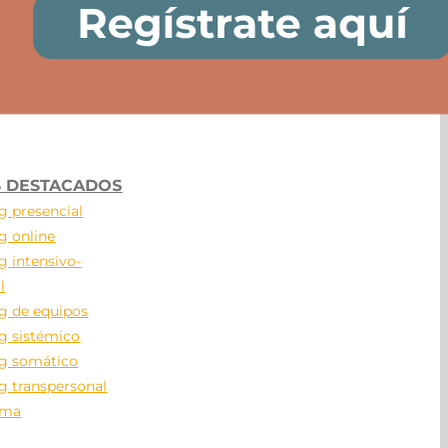
 DESTACADOS
g presencial
g online
g intensivo-
l
g de equipos
g sistémico
g somático
g transpersonal
ama