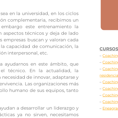
sea en la universidad, en los ciclos
ción complementaria, recibimos un
n embargo este entrenamiento la
n aspectos técnicos y deja de lado
las empresas buscan y valoran cada
 la capacidad de comunicación, la
CURSOS
ón interpersonal, etc.
–
Coachin
–
Coachin
a ayudarnos en este ámbito, que
–
Coachin
 técnico. En la actualidad, la
residencia
a necesidad de innovar, adaptarse y
–
Coachin
pervivencia. Las organizaciones más
–
Coachin
rrollo humano de sus equipos, tanto
–
Coachin
–
Coachin
yudan a desarrollar un liderazgo y
–
Eneagr
rácticas ya no sirven, necesitamos