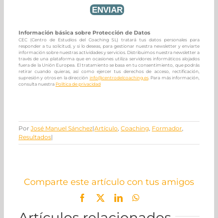
Información básica sobre Protección de Datos
CEC (Centro de Estudios del Coaching SL) tratará tus datos personales para
responder a tu solicitud, y si lo deseas, para gestionar nuestra newsletter y enviarte
información sobre nuestras actividades y servicios. Distribuimos nuestra newsletter a
través de una plataforma que en ocasiones utiliza servidores informáticos alojados
fuera de la Unión Europea. El tratamiento se basa en tu consentimiento, que podrás
retirar cuando quieras, así como ejercer tus derechos de acceso, rectificación,
supresión y otros en la dirección
info@centrodelcoaching.es
. Para más información,
consulta nuestra
Política de privacidad
Por
José Manuel Sánchez
|
Artículo
,
Coaching
,
Formador
,
Resultados
|
Comparte este artículo con tus amigos
Facebook
X
LinkedIn
WhatsApp
Artículos relacionados